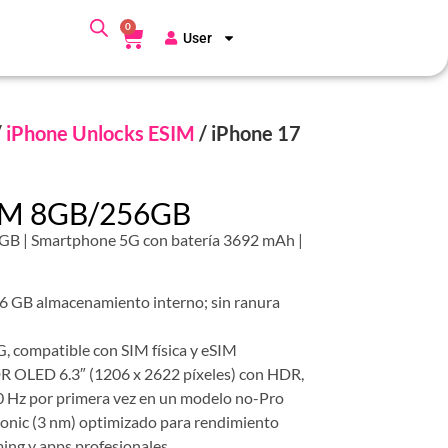
0
User
/
iPhone Unlocks ESIM
/ iPhone 17
SIM 8GB/256GB
GB | Smartphone 5G con batería 3692 mAh |
 GB almacenamiento interno; sin ranura
, compatible con SIM física y eSIM
DR OLED 6.3″ (1206 x 2622 píxeles) con HDR,
 Hz por primera vez en un modelo no-Pro
onic (3 nm) optimizado para rendimiento
ing y apps profesionales