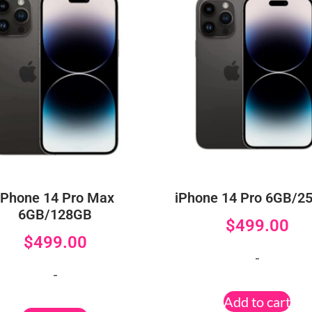
iPhone 14 Pro Max
iPhone 14 Pro 6GB/2
6GB/128GB
$
499.00
$
499.00
-
-
Add to cart