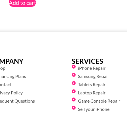
Add to cart
MPANY
SERVICES
hop
iPhone Repair
nancing Plans
Samsung Repair
ontact
Tablets Repair
ivacy Policy
Laptop Repair
equent Questions
Game Console Repair
Sell your iPhone