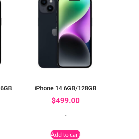
56GB
iPhone 14 6GB/128GB
$
499.00
-
Add to cart