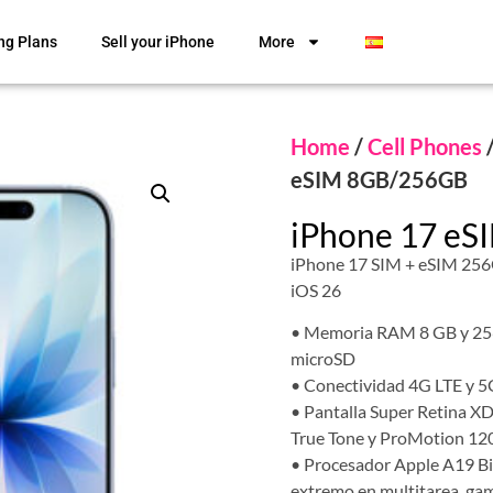
ng Plans
Sell your iPhone
More
Home
/
Cell Phones
eSIM 8GB/256GB
iPhone 17 e
iPhone 17 SIM + eSIM 256
iOS 26
• Memoria RAM 8 GB y 256
microSD
• Conectividad 4G LTE y 5G
• Pantalla Super Retina X
True Tone y ProMotion 120
• Procesador Apple A19 Bi
extremo en multitarea, gam