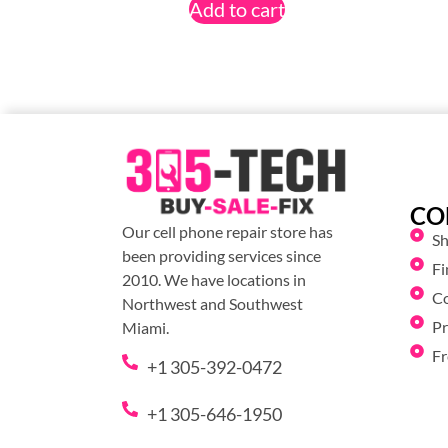
Add to cart
CO
Our cell phone repair store has
S
been providing services since
Fi
2010. We have locations in
C
Northwest and Southwest
Pr
Miami.
Fr
+1 305-392-0472
+1 305-646-1950