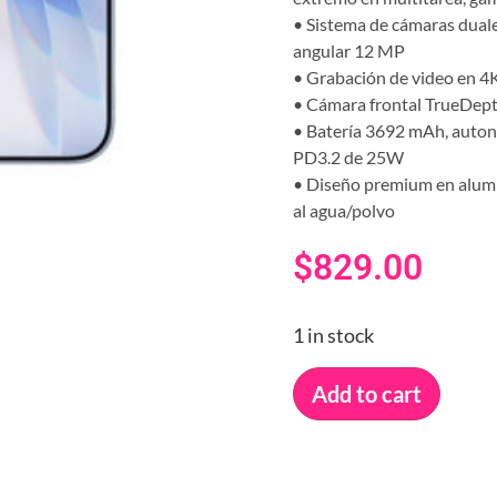
• Sistema de cámaras duales
angular 12 MP
• Grabación de video en 4
• Cámara frontal TrueDepth
• Batería 3692 mAh, auton
PD3.2 de 25W
• Diseño premium en alumini
al agua/polvo
$
829.00
1 in stock
Add to cart