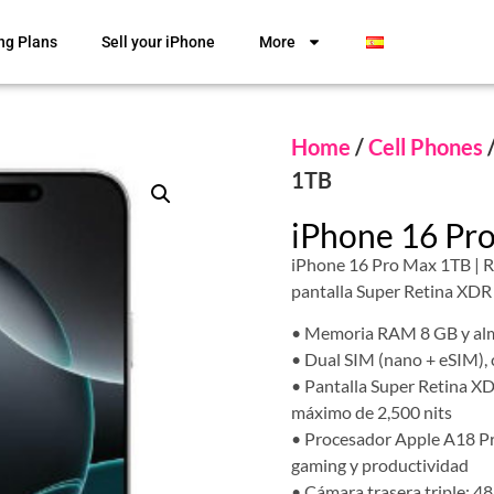
ng Plans
Sell your iPhone
More
Home
/
Cell Phones
1TB
iPhone 16 Pr
iPhone 16 Pro Max 1TB | R
pantalla Super Retina XDR
• Memoria RAM 8 GB y alm
• Dual SIM (nano + eSIM), 
• Pantalla Super Retina X
máximo de 2,500 nits
• Procesador Apple A18 Pr
gaming y productividad
• Cámara trasera triple: 48