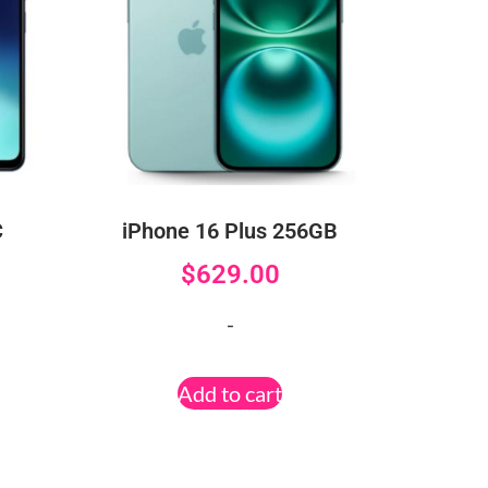
C
iPhone 16 Plus 256GB
$
629.00
-
Add to cart