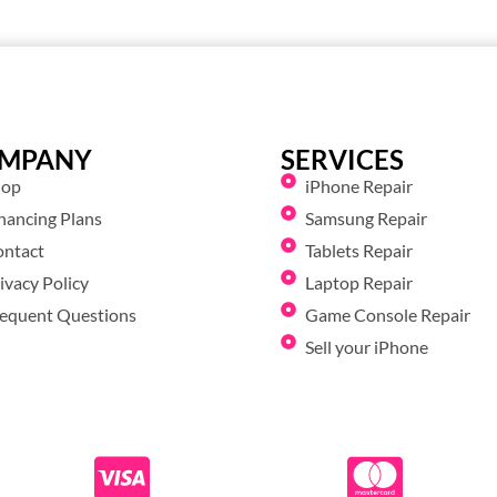
MPANY
SERVICES
hop
iPhone Repair
nancing Plans
Samsung Repair
ontact
Tablets Repair
ivacy Policy
Laptop Repair
equent Questions
Game Console Repair
Sell your iPhone