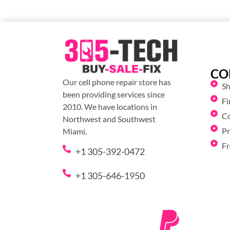
CO
Our cell phone repair store has
S
been providing services since
Fi
2010. We have locations in
C
Northwest and Southwest
Pr
Miami.
Fr
+1 305-392-0472
+1 305-646-1950