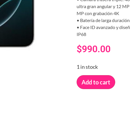
ultra gran angular y 12 MP
MP con grabación 4K
• Batería de larga duració
• Face ID avanzado y diseñ
IP68
$
990.00
1 in stock
Add to cart