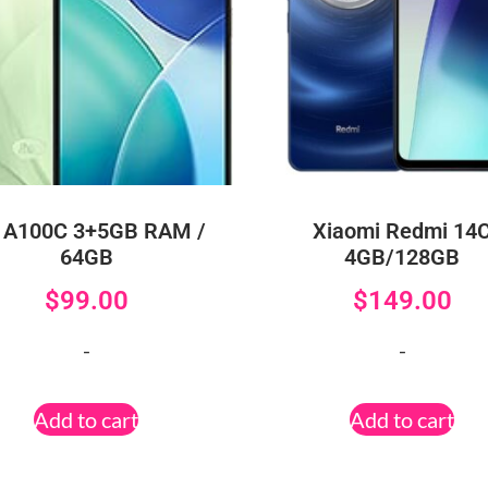
l A100C 3+5GB RAM /
Xiaomi Redmi 14
64GB
4GB/128GB
$
99.00
$
149.00
-
-
Add to cart
Add to cart