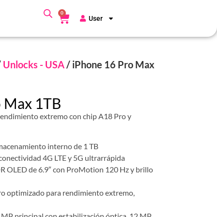
0
User
/
Unlocks - USA
/ iPhone 16 Pro Max
o Max 1TB
endimiento extremo con chip A18 Pro y
acenamiento interno de 1 TB
conectividad 4G LTE y 5G ultrarrápida
DR OLED de 6.9″ con ProMotion 120 Hz y brillo
o optimizado para rendimiento extremo,
 MP principal con estabilización óptica, 12 MP