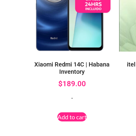
Xiaomi Redmi 14C | Habana
ite
Inventory
$
189.00
-
Add to cart