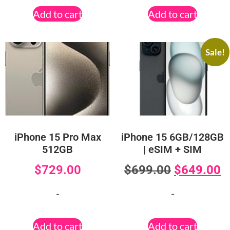
Add to cart
Add to cart
Sale!
iPhone 15 Pro Max
iPhone 15 6GB/128GB
512GB
| eSIM + SIM
$
729.00
$
699.00
$
649.00
-
-
Add to cart
Add to cart