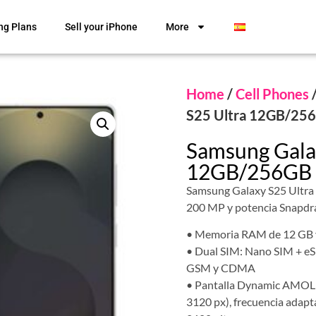
ng Plans
Sell your iPhone
More
Home
/
Cell Phones
S25 Ultra 12GB/25
Samsung Gala
12GB/256GB
Samsung Galaxy S25 Ultra
200 MP y potencia Snapdra
• Memoria RAM de 12 GB y
• Dual SIM: Nano SIM + eS
GSM y CDMA
• Pantalla Dynamic AMOLE
3120 px), frecuencia adapt