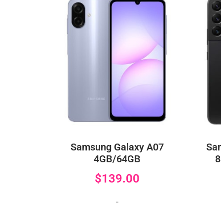
Samsung Galaxy A07
Sa
4GB/64GB
8
$
139.00
-