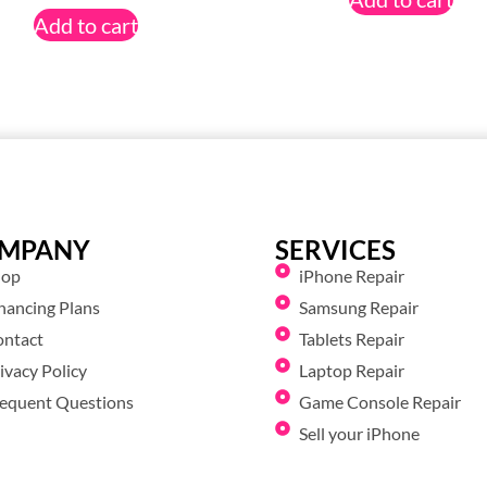
Add to cart
MPANY
SERVICES
hop
iPhone Repair
nancing Plans
Samsung Repair
ontact
Tablets Repair
ivacy Policy
Laptop Repair
equent Questions
Game Console Repair
Sell your iPhone