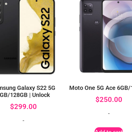
msung Galaxy S22 5G
Moto One 5G Ace 6GB
GB/128GB | Unlock
$
250.00
$
299.00
-
-
Add to cart