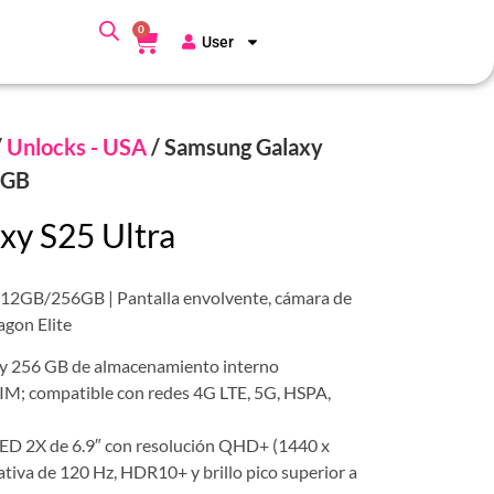
0
User
/
Unlocks - USA
/ Samsung Galaxy
6GB
xy S25 Ultra
 12GB/256GB | Pantalla envolvente, cámara de
gon Elite
 256 GB de almacenamiento interno
IM; compatible con redes 4G LTE, 5G, HSPA,
D 2X de 6.9″ con resolución QHD+ (1440 x
ativa de 120 Hz, HDR10+ y brillo pico superior a