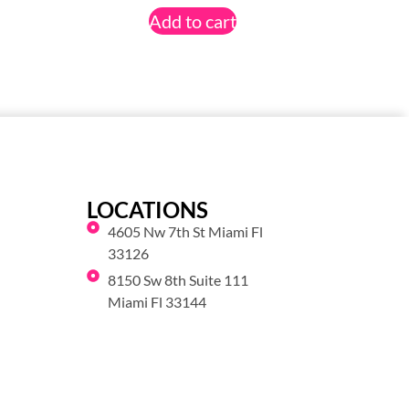
Add to cart
LOCATIONS
4605 Nw 7th St Miami Fl
33126
8150 Sw 8th Suite 111
Miami Fl 33144