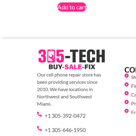
Add to cart
CO
Our cell phone repair store has
S
been providing services since
Fi
2010. We have locations in
C
Northwest and Southwest
Pr
Miami.
Fr
+1 305-392-0472
+1 305-646-1950