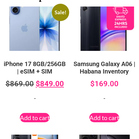
Sale!
iPhone 17 8GB/256GB
Samsung Galaxy A06 |
| eSIM + SIM
Habana Inventory
$
869.00
$
849.00
$
169.00
-
-
Add to cart
Add to cart