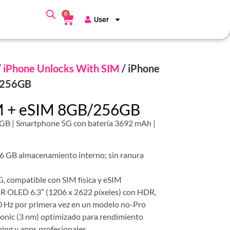
0
User
/
iPhone Unlocks With SIM
/ iPhone
/256GB
M + eSIM 8GB/256GB
GB | Smartphone 5G con batería 3692 mAh |
 GB almacenamiento interno; sin ranura
, compatible con SIM física y eSIM
DR OLED 6.3″ (1206 x 2622 píxeles) con HDR,
 Hz por primera vez en un modelo no-Pro
onic (3 nm) optimizado para rendimiento
ing y apps profesionales