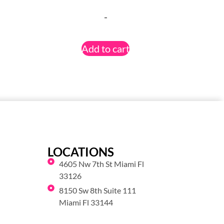
-
Add to cart
LOCATIONS
4605 Nw 7th St Miami Fl
33126
8150 Sw 8th Suite 111
Miami Fl 33144