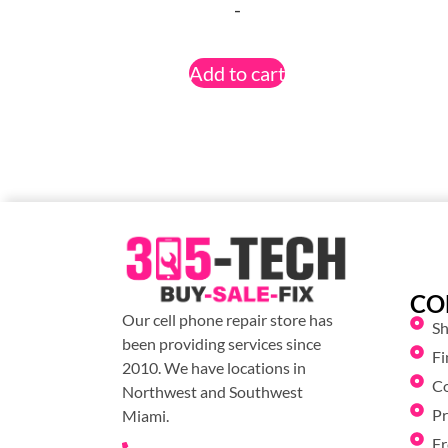
-
Add to cart
CO
Our cell phone repair store has
S
been providing services since
Fi
2010. We have locations in
C
Northwest and Southwest
Pr
Miami.
Fr