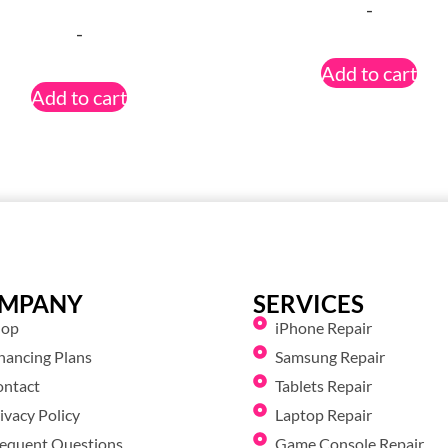
-
-
Add to cart
Add to cart
MPANY
SERVICES
hop
iPhone Repair
nancing Plans
Samsung Repair
ontact
Tablets Repair
ivacy Policy
Laptop Repair
equent Questions
Game Console Repair