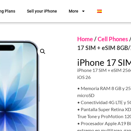
ng Plans
Sell your iPhone
More
Home
/
Cell Phones
17 SIM + eSIM 8GB
iPhone 17 SI
iPhone 17 SIM + eSIM 256
iOS 26
• Memoria RAM 8 GB y 256
microSD
• Conectividad 4G LTE y 5G
• Pantalla Super Retina X
True Tone y ProMotion 120
• Procesador Apple A19 Bi
extremo en multitarea, gam