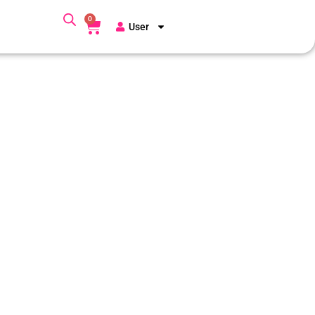
0
User